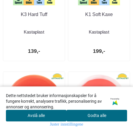
K3 Hard Tuff
K1 Soft Kaxe
Kastaplast
Kastaplast
139,-
199,-
Dette nettstedet bruker informasjonskapsler for å
Powered by
fungere korrekt, analysere trafikk, personalisering av
annonser og annonsering.
Avslå alle
Godta alle
0
Juster innstillingene
Hjem
Meny
Søk
Konto
Handlekur
v