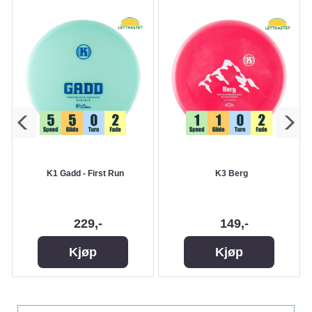
K1 Gadd - First Run
K3 Berg
229,-
149,-
Kjøp
Kjøp