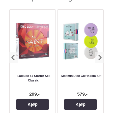
c Set
Latitude 64 Starter Set
Moomin Disc Golf Kasta Set
Classic
299,-
579,-
Kjøp
Kjøp