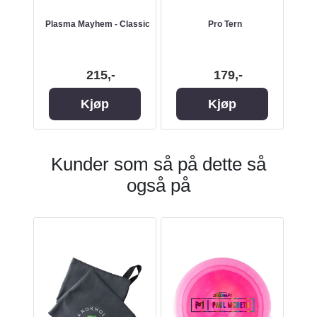
uke
Plasma Mayhem - Classic
Pro Tern
C
 2023
215,-
179,-
Kjøp
Kjøp
Kunder som så på dette så
også på