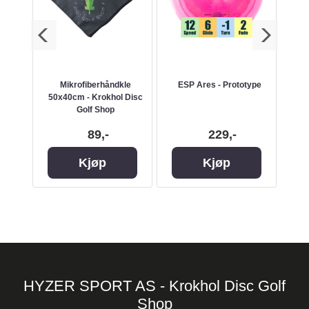
k Bag
Mikrofiberhåndkle
ESP Ares - Prototype
50x40cm - Krokhol Disc
Golf Shop
89,-
229,-
Kjøp
Kjøp
HYZER SPORT AS - Krokhol Disc Golf
Shop